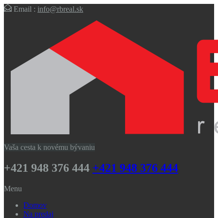
Email :
info@rbreal.sk
Vaša cesta k novému bývaniu
+421 948 376 444
+421 948 376 444
Menu
Domov
Na predaj