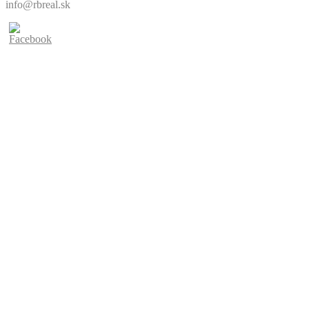
info@rbreal.sk
© 2019. Všetky práva vyhradené.
Vytvorila firma Visibly, s.r.o.
Stránky visibly.sk