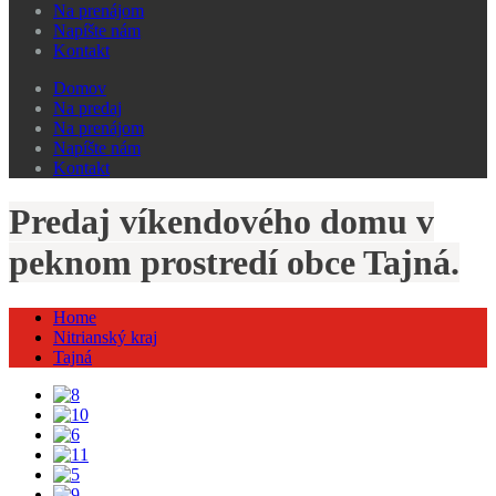
Na prenájom
Napíšte nám
Kontakt
Domov
Na predaj
Na prenájom
Napíšte nám
Kontakt
Predaj víkendového domu v
peknom prostredí obce Tajná.
Home
Nitrianský kraj
Tajná