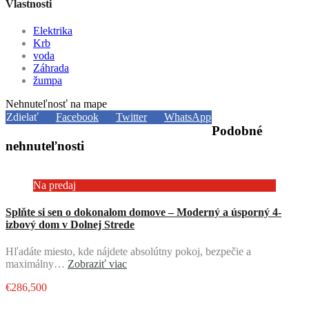
Vlastnosti
Elektrika
Krb
voda
Záhrada
žumpa
Nehnuteľnosť na mape
Zdielať
Facebook
Twitter
WhatsApp
Podobné
nehnuteľnosti
Na predaj
Splňte si sen o dokonalom domove – Moderný a úsporný 4-
izbový dom v Dolnej Strede
Hľadáte miesto, kde nájdete absolútny pokoj, bezpečie a
maximálny…
Zobraziť viac
€286,500