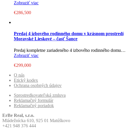
Zobraziť viac
€286,500
Predaj 4 izbového rodinného domu v krásnom prostredí
Moravské Lieskové – časť Šance
Predaj kompletne zariadeného 4 izbového rodinného domu…
Zobraziť viac
€299,000
O nás
Etický kodex
Ochrana osobných údajov
Sprostredkovateľská zmluva
Reklamačný formulár
Reklamačný poriadok
ErBe Real, s.r.o.
Mládežnícka 610, 925 01 Matúškovo
+421 948 376 444