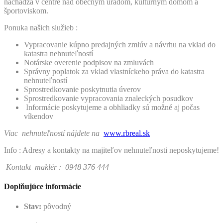
nachádza v centre nad obecným úradom, kultúrnym domom a
športoviskom.
Ponuka našich služieb :
Vypracovanie kúpno predajných zmlúv a návrhu na vklad do
katastra nehnuteľností
Notárske overenie podpisov na zmluvách
Správny poplatok za vklad vlastníckeho práva do katastra
nehnuteľností
Sprostredkovanie poskytnutia úverov
Sprostredkovanie vypracovania znaleckých posudkov
Informácie poskytujeme a obhliadky sú možné aj počas
víkendov
Viac nehnuteľností nájdete na
www.rbreal.sk
Info : Adresy a kontakty na majiteľov nehnuteľnosti neposkytujeme!
Kontakt maklér : 0948 376 444
Doplňujúce informácie
Stav:
pôvodný