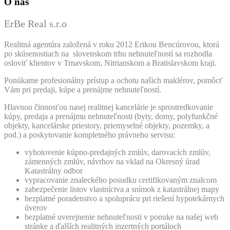
O nás
ErBe Real s.r.o
Realitná agentúra založená v roku 2012 Erikou Bencúrovou, ktorá
po skúsenostiach na slovenskom trhu nehnuteľností sa rozhodla
osloviť klientov v Trnavskom, Nitrianskom a Bratislavskom kraji.
Ponúkame profesionálny prístup a ochotu našich maklérov, pomôcť
Vám pri predaji, kúpe a prenájme nehnuteľností.
Hlavnou činnosťou nasej realitnej kancelárie je sprostredkovanie
kúpy, predaja a prenájmu nehnuteľnosti (byty, domy, polyfunkčné
objekty, kancelárske priestory, priemyselné objekty, pozemky, a
pod.) a poskytovanie kompletného právneho servisu:
vyhotovenie kúpno-predajných zmlúv, darovacích zmlúv,
zámenných zmlúv, návrhov na vklad na Okresný úrad
Katastrálny odbor
vypracovanie znaleckého posudku certifikovaným znalcom
zabezpečenie listov vlastníctva a snímok z katastrálnej mapy
bezplatné poradenstvo a spoluprácu pri riešení hypotekárnych
úverov
bezplatné uverejnenie nehnuteľnosti v ponuke na našej web
stránke a ďalších realitných inzertných portáloch