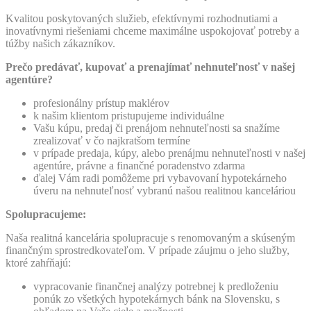
Kvalitou poskytovaných služieb, efektívnymi rozhodnutiami a
inovatívnymi riešeniami chceme maximálne uspokojovať potreby a
túžby našich zákazníkov.
Prečo predávať, kupovať a prenajímať nehnuteľnosť v našej
agentúre?
profesionálny prístup maklérov
k našim klientom pristupujeme individuálne
Vašu kúpu, predaj či prenájom nehnuteľnosti sa snažíme
zrealizovať v čo najkratšom termíne
v prípade predaja, kúpy, alebo prenájmu nehnuteľnosti v našej
agentúre, právne a finančné poradenstvo zdarma
ďalej Vám radi pomôžeme pri vybavovaní hypotekárneho
úveru na nehnuteľnosť vybranú našou realitnou kanceláriou
Spolupracujeme:
Naša realitná kancelária spolupracuje s renomovaným a skúseným
finančným sprostredkovateľom. V prípade záujmu o jeho služby,
ktoré zahŕňajú:
vypracovanie finančnej analýzy potrebnej k predloženiu
ponúk zo všetkých hypotekárnych bánk na Slovensku, s