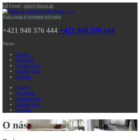
Email :
info@rbreal.sk
Vaša cesta k novému bývaniu
+421 948 376 444
+421 948 376 444
Menu
Domov
Na predaj
Na prenájom
Napíšte nám
Kontakt
Domov
Na predaj
Na prenájom
Napíšte nám
Kontakt
O nás