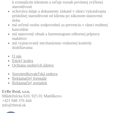
k existujúcim klientom a určuje rozsah povinnej zvýšenej
starostlivosti
uchováva údaje a dokumenty získané v rámci vykonávania
príslušnej starostlivosti od klienta po zákonom stanovenú
dobu
má určenú osobu zodpovednú za prevenciu v rámci realitnej
kancelárie
má stanovený obsah a harmonogram odbornej prípravy
maklérov
má vypracovaný mechanizmus vnútornej kontroly
dodržiavania
O nás
Etický kodex
Ochrana osobných údajov
Sprostredkovateľská zmluva
Reklamačný formulár
Reklamačný poriadok
ErBe Real, s.r.o.
Mládežnícka 610, 925 01 Matúškovo
+421 948 376 444
info@rbreal.sk