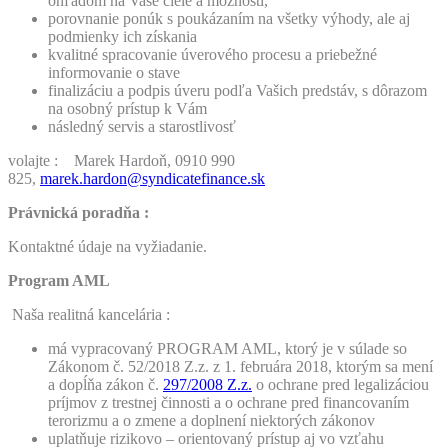
ohľadom na Vaše ciele a možnosti,
porovnanie ponúk s poukázaním na všetky výhody, ale aj
podmienky ich získania
kvalitné spracovanie úverového procesu a priebežné
informovanie o stave
finalizáciu a podpis úveru podľa Vašich predstáv, s dôrazom
na osobný prístup k Vám
následný servis a starostlivosť
volajte : Marek Hardoň, 0910 990
825,
marek.hardon@syndicatefinance.sk
Právnická poradňa :
Kontaktné údaje na vyžiadanie.
Program AML
Naša realitná kancelária :
má vypracovaný PROGRAM AML, ktorý je v súlade so
Zákonom č. 52/2018 Z.z. z 1. februára 2018, ktorým sa mení
a dopĺňa zákon č.
297/2008 Z.z.
o ochrane pred legalizáciou
príjmov z trestnej činnosti a o ochrane pred financovaním
terorizmu a o zmene a doplnení niektorých zákonov
uplatňuje rizikovo – orientovaný prístup aj vo vzťahu