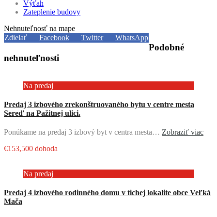
Výťah
Zateplenie budovy
Nehnuteľnosť na mape
Zdielať
Facebook
Twitter
WhatsApp
Podobné
nehnuteľnosti
Na predaj
Predaj 3 izbového zrekonštruovaného bytu v centre mesta
Sereď na Pažitnej ulici.
Ponúkame na predaj 3 izbový byt v centra mesta…
Zobraziť viac
€153,500 dohoda
Na predaj
Predaj 4 izbového rodinného domu v tichej lokalite obce Veľká
Mača