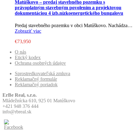
Matúškovo – predaj stavebného pozemku s
právoplatným stavebným povolením a projektovou
dokumentáciou 4 izb.nízkoenergetického bungalovu
Predaj stavebného pozemku v obci Matúškovo. Nachádza…
Zobraziť viac
€73,950
O nás
Etický kodex
Ochrana osobných údajov
Sprostredkovateľská zmluva
Reklamačný formulár
Reklamačný poriadok
ErBe Real, s.r.o.
Mládežnícka 610, 925 01 Matúškovo
+421 948 376 444
info@rbreal.sk
© 2019. Všetky práva vyhradené.
Vytvorila firma Visibly, s.r.o.
Stránky visibly.sk