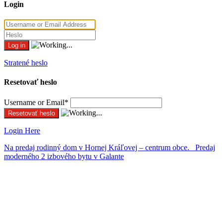
Login
Stratené heslo
Resetovať heslo
Username or Email
*
Login Here
Na predaj rodinný dom v Hornej Kráľovej – centrum obce.
Predaj
moderného 2 izbového bytu v Galante