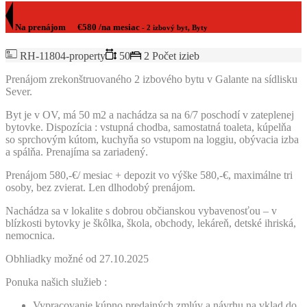
Na prenájom
€580 /na mesiac
- 2 izbový byt, Byty
RH-11804-property
50
2 Počet izieb
Prenájom zrekonštruovaného 2 izbového bytu v Galante na sídlisku
Sever.
Byt je v OV, má 50 m2 a nachádza sa na 6/7 poschodí v zateplenej
bytovke. Dispozícia : vstupná chodba, samostatná toaleta, kúpelňa
so sprchovým kútom, kuchyňa so vstupom na loggiu, obývacia izba
a spálňa. Prenajíma sa zariadený.
Prenájom 580,-€/ mesiac + depozit vo výške 580,-€, maximálne tri
osoby, bez zvierat. Len dlhodobý prenájom.
Nachádza sa v lokalite s dobrou občianskou vybavenosťou – v
blízkosti bytovky je škôlka, škola, obchody, lekáreň, detské ihriská,
nemocnica.
Obhliadky možné od 27.10.2025
Ponuka našich služieb :
Vypracovanie kúpno predajných zmlúv a návrhu na vklad do