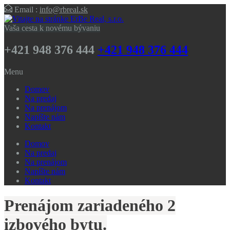
Email :
info@rbreal.sk
Vaša cesta k novému bývaniu
+421 948 376 444
+421 948 376 444
Menu
Domov
Na predaj
Na prenájom
Napíšte nám
Kontakt
Domov
Na predaj
Na prenájom
Napíšte nám
Kontakt
Prenájom zariadeného 2
izbového bytu.