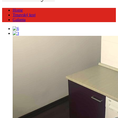
Home
Trnavský kraj
Galanta